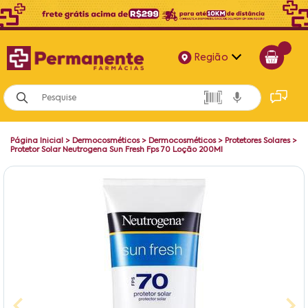
Região
Alagoas
Bahia
Página Inicial
>
Dermocosméticos
>
Dermocosméticos
>
Protetores Solares
>
Paraíba
Protetor Solar Neutrogena Sun Fresh Fps 70 Loção 200Ml
Pernambuco