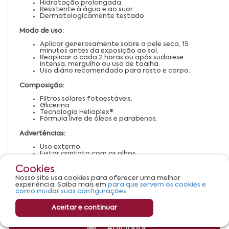
Hidratação prolongada.
Resistente à água e ao suor.
Dermatologicamente testado.
Modo de uso:
Aplicar generosamente sobre a pele seca, 15
minutos antes da exposição ao sol.
Reaplicar a cada 2 horas ou após sudorese
intensa, mergulho ou uso de toalha.
Uso diário recomendado para rosto e corpo.
Composição:
Filtros solares fotoestáveis.
Glicerina.
Tecnologia Helioplex®.
Fórmula livre de óleos e parabenos.
Advertências:
Uso externo.
Evitar contato com os olhos.
Em caso de irritação, suspender o uso e procurar
orientação médica.
Cookies
Manter fora do alcance de crianças.
Nosso site usa cookies para oferecer uma melhor
Conservar em local fresco e protegido da luz solar
experiência. Saiba mais em
para que servem os cookies e
direta.
como mudar suas configurações.
Aceitar e continuar
Adicionar