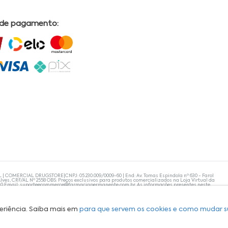
 de pagamento:
L | COMERCIAL DRUGSTORE|CNPJ: 05.230.009/0009-60 | End: Av. Tomas Espindola nº 630 - Farol
lves, CRF/AL Nº 2558 OBS: Preços exclusivos para produtos comercializados na Loja Virtual da
30 Email:
suporteecommerce@farmaciapermanente.com.br
. As informações presentes neste
 orientações de um profissional da área médica. Apenas o médico está capacitado para
s persistirem, um médico deve ser consultado. A Farmácia Permanente trabalha com as
 compras com tranquilidade. A privacidade e a segurança dos clientes são compromissos da
isponibilidade de produto em nosso estoque.
eriência. Saiba mais em
para que servem os cookies e como mudar s