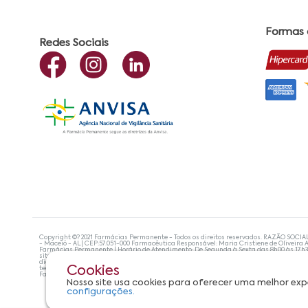
Formas
Redes Sociais
Copyright ©? 2021 Farmácias Permanente - Todos os direitos reservados. RAZÃO SOCIA
- Maceió - AL| CEP:57.051-000 Farmacêutica Responsável: Maria Cristiene de Oliveira A
Farmácias Permanente | Horário de Atendimento: De Segunda à Sexta das 8h00 às 17h
site não devem ser utilizadas para automedicação e, de forma alguma, substituem as
diagnosticar problemas de saúde e prescrever o tratamento adequado. Se os sintoma
Cookies
tecnologias mais avançadas de proteção de dados, para que você possa realizar suas
Farmácias Permanente. Todos os pedidos efetuados estão sujeitos à confirmação da d
Nosso site usa cookies para oferecer uma melhor exp
configurações.