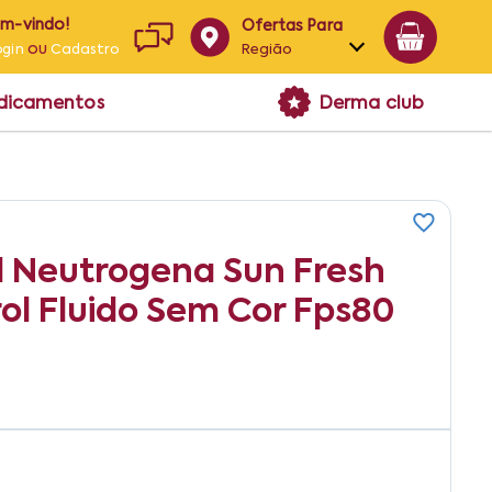
em-vindo!
Ofertas Para
ou
Região
ogin
Cadastro
Alagoas
edicamentos
Derma club
Bahia
Paraíba
Pernambuco
al Neutrogena Sun Fresh
ol Fluido Sem Cor Fps80