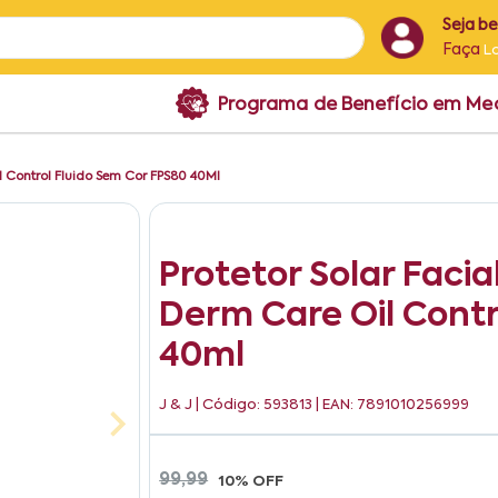
Seja b
Faça
L
Programa de Benefício em M
il Control Fluido Sem Cor FPS80 40Ml
Protetor Solar Faci
Derm Care Oil Contr
40ml
J & J
| Código: 593813 | EAN: 7891010256999
99,99
10% OFF