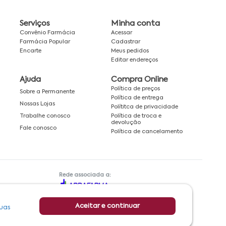
Serviços
Minha conta
Convênio Farmácia
Acessar
Farmácia Popular
Cadastrar
Encarte
Meus pedidos
Editar endereços
Ajuda
Compra Online
Política de preços
Sobre a Permanente
Política de entrega
Nossas Lojas
Polítitca de privacidade
Política de troca e
Trabalhe conosco
devolução
Fale conosco
Política de cancelamento
Rede associada a:
Aceitar e continuar
uas