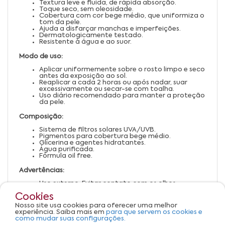
Textura leve e fluida, de rápida absorção.
Toque seco, sem oleosidade.
Cobertura com cor bege médio, que uniformiza o
tom da pele.
Ajuda a disfarçar manchas e imperfeições.
Dermatologicamente testado.
Resistente à água e ao suor.
Modo de uso:
Aplicar uniformemente sobre o rosto limpo e seco
antes da exposição ao sol.
Reaplicar a cada 2 horas ou após nadar, suar
excessivamente ou secar-se com toalha.
Uso diário recomendado para manter a proteção
da pele.
Composição:
Sistema de filtros solares UVA/UVB.
Pigmentos para cobertura bege médio.
Glicerina e agentes hidratantes.
Água purificada.
Fórmula oil free.
Advertências:
Uso externo. Evitar contato com os olhos.
Em caso de irritação, suspender o uso e procurar
Cookies
orientação médica.
Manter fora do alcance de crianças.
Nosso site usa cookies para oferecer uma melhor
Conservar em local fresco, seco e ao abrigo da luz
experiência. Saiba mais em
para que servem os cookies e
solar direta.
como mudar suas configurações.