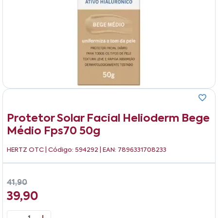
Protetor Solar Facial Helioderm Bege
Médio Fps70 50g
HERTZ OTC
| Código: 594292 | EAN: 7896331708233
41,90
39,90