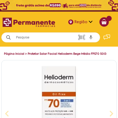
Região
Alagoas
Bahia
Página Inicial
>
Protetor Solar Facial Helioderm Bege Médio FPS70 50G
Paraíba
Pernambuco