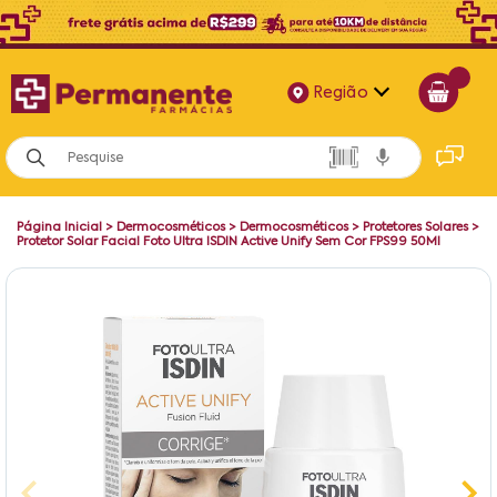
Região
Alagoas
Bahia
Página Inicial
>
Dermocosméticos
>
Dermocosméticos
>
Protetores Solares
>
Paraíba
Protetor Solar Facial Foto Ultra ISDIN Active Unify Sem Cor FPS99 50Ml
Pernambuco