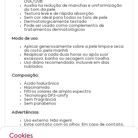
UVA/UVB
Auxilia na redução de manchas e uniformização
do tom da pele
Textura leve e de rápida absorção
Sem cor, ideal para todos os tons de pele
Dermatologicamente testado
Pode ser usado como complemento de
tratamentos dermatológicos
Modo de uso:
Aplicar generosamente sobre a pele limpa e seca
do rosto, pela manhã.
Reaplicar a cada duas horas ou após suor
excessivo, banho ou secagem com toalha.
Uso diário recomendado, inclusive em dias
nublados.
Composição:
Ácido hialurônico
Niacinamida
Filtros solares de amplo espectro
Tecnologia DP3-Unify
Sem fragrância
Sem parabenos
Advertências:
Uso externo. Não ingerir.
Evite contato com os olhos. Em caso de contato,
enxágue abundantemente.
Mantenha fora do alcance de crianças.
Cookies
Em caso de irritação, suspenda o uso e procure