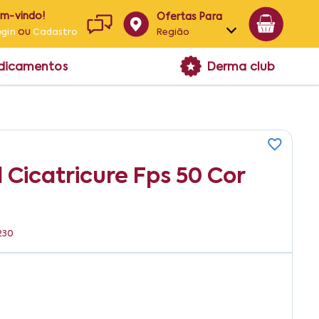
em-vindo!
Ofertas Para
ou
Região
ogin
Cadastro
Alagoas
edicamentos
Derma club
Bahia
Paraíba
Pernambuco
l Cicatricure Fps 50 Cor
230