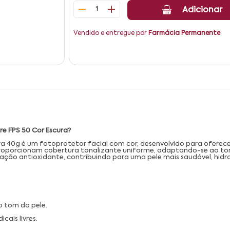
1
Adicionar
Vendido e entregue por
Farmácia Permanente
ure FPS 50 Cor Escura?
ura 40g é um fotoprotetor facial com cor, desenvolvido para oferec
proporcionam cobertura tonalizante uniforme, adaptando-se ao tom 
 ação antioxidante, contribuindo para uma pele mais saudável, hid
o tom da pele.
cais livres.