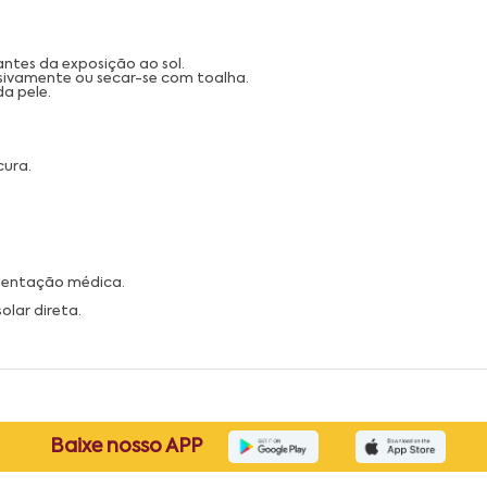
antes da exposição ao sol.
ssivamente ou secar-se com toalha.
a pele.
cura.
orientação médica.
olar direta.
Baixe nosso APP