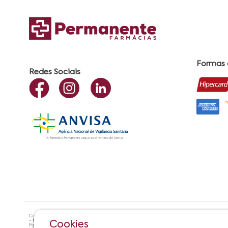
Formas
Redes Sociais
Copyright ©? 2021 Farmácias Permanente - Todos os direitos reservados. RAZÃO SOCIA
- Maceió - AL| CEP:57.051-000 Farmacêutica Responsável: Maria Cristiene de Oliveira A
Cookies
Farmácias Permanente | Horário de Atendimento: De Segunda à Sexta das 8h00 às 17h