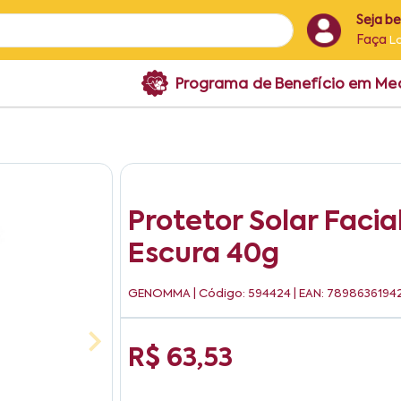
Seja b
Faça
L
Programa de Benefício em M
Protetor Solar Facia
Escura 40g
GENOMMA
| Código: 594424 | EAN: 7898636194
R$ 63,53