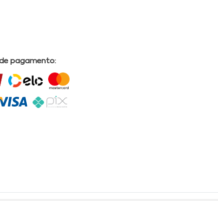
 de pagamento:
L | COMERCIAL DRUGSTORE|CNPJ: 05.230.009/0009-60 | End: Av. Tomas Espindola nº 630 - Farol
lves, CRF/AL Nº 2558 OBS: Preços exclusivos para produtos comercializados na Loja Virtual da
30 Email:
suporteecommerce@farmaciapermanente.com.br
. As informações presentes neste