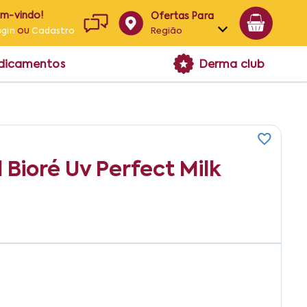
em-vindo!
Ofertas Para
ou
Região
ogin
Cadastro
Alagoas
edicamentos
Derma club
Bahia
Paraíba
Pernambuco
l Bioré Uv Perfect Milk