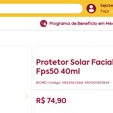
Seja b
Faça
L
Programa de Benefício em M
Protetor Solar Facia
Fps50 40ml
BIORE
| Código: 589256 | EAN: 4901301303844
R$ 74,90