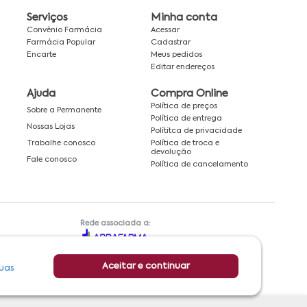
Serviços
Minha conta
Convênio Farmácia
Acessar
Farmácia Popular
Cadastrar
Encarte
Meus pedidos
Editar endereços
Ajuda
Compra Online
Política de preços
Sobre a Permanente
Política de entrega
Nossas Lojas
Polítitca de privacidade
Política de troca e
Trabalhe conosco
devolução
Fale conosco
Política de cancelamento
Rede associada a:
Aceitar e continuar
uas