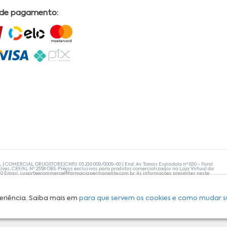
 de pagamento:
L | COMERCIAL DRUGSTORE|CNPJ: 05.230.009/0009-60 | End: Av. Tomas Espindola nº 630 - Farol
lves, CRF/AL Nº 2558 OBS: Preços exclusivos para produtos comercializados na Loja Virtual da
30 Email:
suporteecommerce@farmaciapermanente.com.br
. As informações presentes neste
 orientações de um profissional da área médica. Apenas o médico está capacitado para
s persistirem, um médico deve ser consultado. A Farmácia Permanente trabalha com as
 compras com tranquilidade. A privacidade e a segurança dos clientes são compromissos da
isponibilidade de produto em nosso estoque.
eriência. Saiba mais em
para que servem os cookies e como mudar s