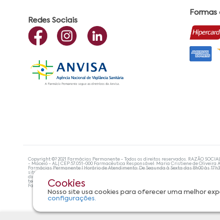
Formas
Redes Sociais
Copyright ©? 2021 Farmácias Permanente - Todos os direitos reservados. RAZÃO SOCIA
- Maceió - AL| CEP:57.051-000 Farmacêutica Responsável: Maria Cristiene de Oliveira A
Farmácias Permanente | Horário de Atendimento: De Segunda à Sexta das 8h00 às 17h
site não devem ser utilizadas para automedicação e, de forma alguma, substituem as
diagnosticar problemas de saúde e prescrever o tratamento adequado. Se os sintoma
tecnologias mais avançadas de proteção de dados, para que você possa realizar suas
Cookies
Farmácias Permanente. Todos os pedidos efetuados estão sujeitos à confirmação da d
Nosso site usa cookies para oferecer uma melhor exp
configurações.