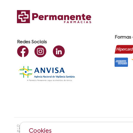
Formas
Redes Sociais
Copyright ©? 2021 Farmácias Permanente - Todos os direitos reservados. RAZÃO SOCIA
- Maceió - AL| CEP:57.051-000 Farmacêutica Responsável: Maria Cristiene de Oliveira A
Cookies
Farmácias Permanente | Horário de Atendimento: De Segunda à Sexta das 8h00 às 17h