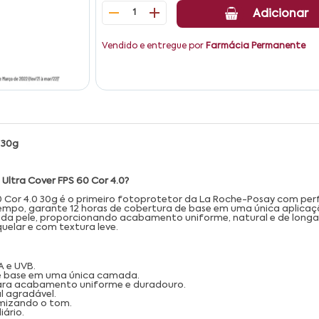
1
Adicionar
Vendido e entregue por
Farmácia Permanente
 30g
 Ultra Cover FPS 60 Cor 4.0?
 60 Cor 4.0 30g é o primeiro fotoprotetor da La Roche-Posay com p
mpo, garante 12 horas de cobertura de base em uma única aplicação.
 da pele, proporcionando acabamento uniforme, natural e de longa
uelar e com textura leve.
A e UVB.
e base em uma única camada.
para acabamento uniforme e duradouro.
l agradável.
rmizando o tom.
ário.