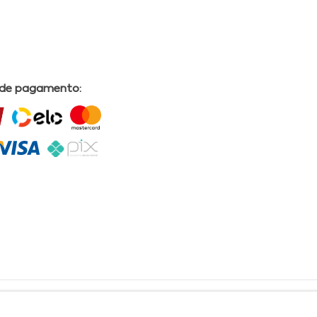
 de pagamento:
L | COMERCIAL DRUGSTORE|CNPJ: 05.230.009/0009-60 | End: Av. Tomas Espindola nº 630 - Farol
lves, CRF/AL Nº 2558 OBS: Preços exclusivos para produtos comercializados na Loja Virtual da
30 Email:
suporteecommerce@farmaciapermanente.com.br
. As informações presentes neste