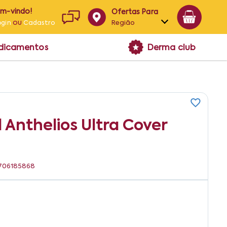
em-vindo!
Ofertas Para
ou
Região
ogin
Cadastro
Alagoas
edicamentos
Derma club
Bahia
Paraíba
Pernambuco
l Anthelios Ultra Cover
99706185868