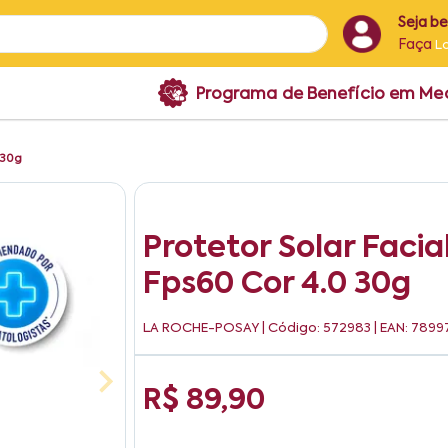
Seja b
Faça
L
Programa de Benefício em M
0 30g
Protetor Solar Facia
Fps60 Cor 4.0 30g
LA ROCHE-POSAY
| Código: 572983 | EAN: 78
R$ 89,90