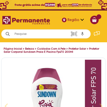
Região
Alagoas
Bahia
Página Inicial
>
Beleza
>
Cuidados Com A Pele
>
Protetor Solar
>
Protetor
Paraíba
Solar Corporal Sundown Praia E Piscina Fps70 200Ml
Pernambuco