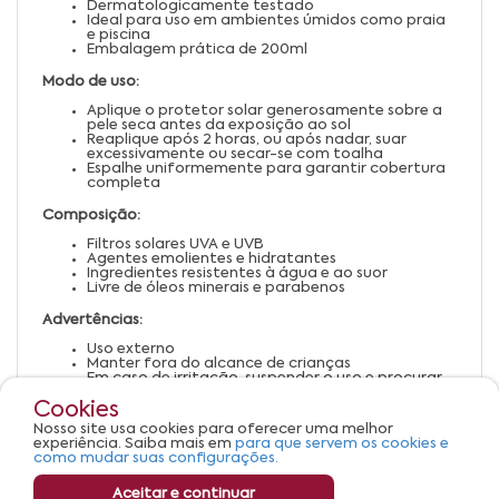
Dermatologicamente testado
Ideal para uso em ambientes úmidos como praia
e piscina
Embalagem prática de 200ml
Modo de uso:
Aplique o protetor solar generosamente sobre a
pele seca antes da exposição ao sol
Reaplique após 2 horas, ou após nadar, suar
excessivamente ou secar-se com toalha
Espalhe uniformemente para garantir cobertura
completa
Composição:
Filtros solares UVA e UVB
Agentes emolientes e hidratantes
Ingredientes resistentes à água e ao suor
Livre de óleos minerais e parabenos
Advertências:
Uso externo
Manter fora do alcance de crianças
Em caso de irritação, suspender o uso e procurar
orientação médica
Cookies
Evitar contato com os olhos; caso ocorra,
enxaguar abundantemente com água
Nosso site usa cookies para oferecer uma melhor
Conservar em local fresco e ao abrigo da luz
experiência. Saiba mais em
para que servem os cookies e
direta
como mudar suas configurações.
Aceitar e continuar