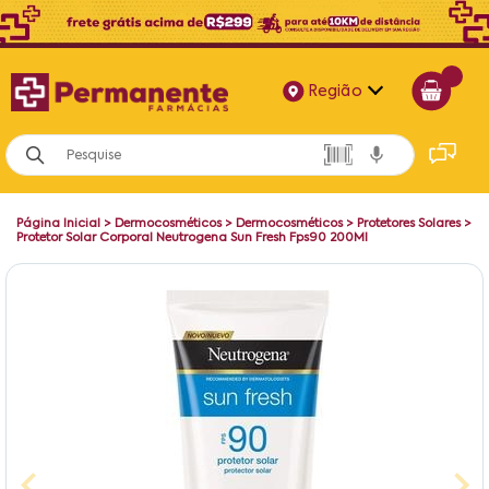
Região
Alagoas
Bahia
Página Inicial
>
Dermocosméticos
>
Dermocosméticos
>
Protetores Solares
>
Paraíba
Protetor Solar Corporal Neutrogena Sun Fresh Fps90 200Ml
Pernambuco