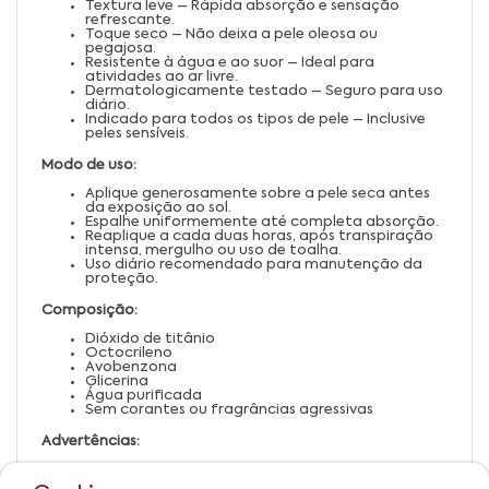
Textura leve – Rápida absorção e sensação
refrescante.
Toque seco – Não deixa a pele oleosa ou
pegajosa.
Resistente à água e ao suor – Ideal para
atividades ao ar livre.
Dermatologicamente testado – Seguro para uso
diário.
Indicado para todos os tipos de pele – Inclusive
peles sensíveis.
Modo de uso:
Aplique generosamente sobre a pele seca antes
da exposição ao sol.
Espalhe uniformemente até completa absorção.
Reaplique a cada duas horas, após transpiração
intensa, mergulho ou uso de toalha.
Uso diário recomendado para manutenção da
proteção.
Composição:
Dióxido de titânio
Octocrileno
Avobenzona
Glicerina
Água purificada
Sem corantes ou fragrâncias agressivas
Advertências:
Uso externo.
Evite contato com os olhos e mucosas.