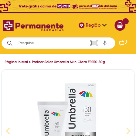
Região
Alagoas
Bahia
Página Inicial
>
Proteor Solar Umbrella Skin Claro FPS50 50g
Paraíba
Pernambuco