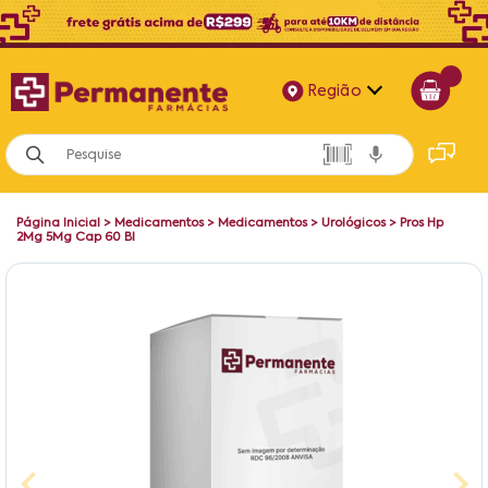
Região
Alagoas
Bahia
Página Inicial
>
Medicamentos
>
Medicamentos
>
Urológicos
>
Pros Hp
Paraíba
2Mg 5Mg Cap 60 Bl
Pernambuco