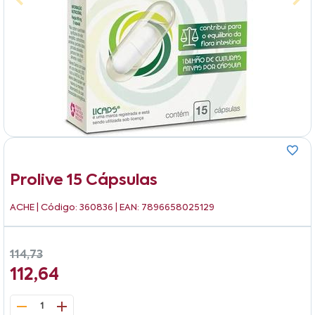
Prolive 15 Cápsulas
ACHE
| Código: 360836 | EAN: 7896658025129
114,73
112,64
1