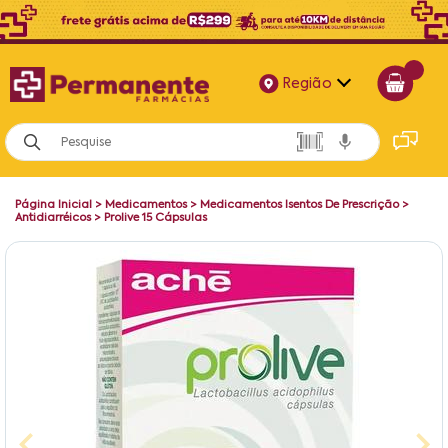
Região
Alagoas
Bahia
Página Inicial
>
Medicamentos
>
Medicamentos Isentos De Prescrição
>
Paraíba
Antidiarréicos
>
Prolive 15 Cápsulas
Pernambuco