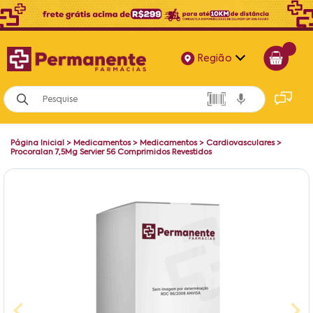
Região
Alagoas
Bahia
Página Inicial
>
Medicamentos
>
Medicamentos
>
Cardiovasculares
>
Paraíba
Procoralan 7,5Mg Servier 56 Comprimidos Revestidos
Pernambuco