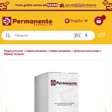
Região
Alagoas
Bahia
Página Inicial
>
Medicamentos
>
Medicamentos
>
Anticonvulsivantes
>
Paraíba
PRIMID 100MG
Pernambuco