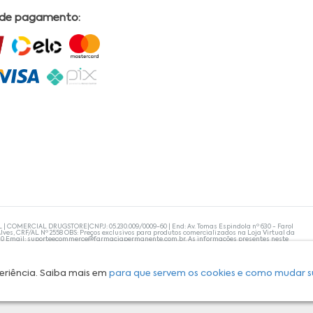
 de pagamento:
L | COMERCIAL DRUGSTORE|CNPJ: 05.230.009/0009-60 | End: Av. Tomas Espindola nº 630 - Farol
lves, CRF/AL Nº 2558 OBS: Preços exclusivos para produtos comercializados na Loja Virtual da
30 Email:
suporteecommerce@farmaciapermanente.com.br
. As informações presentes neste
 orientações de um profissional da área médica. Apenas o médico está capacitado para
s persistirem, um médico deve ser consultado. A Farmácia Permanente trabalha com as
 compras com tranquilidade. A privacidade e a segurança dos clientes são compromissos da
isponibilidade de produto em nosso estoque.
eriência. Saiba mais em
para que servem os cookies e como mudar s