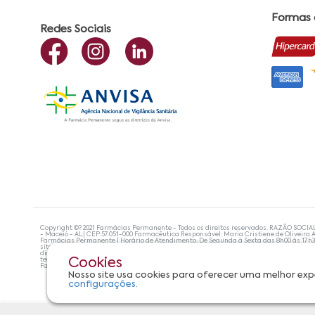
Formas
Redes Sociais
Copyright ©? 2021 Farmácias Permanente - Todos os direitos reservados. RAZÃO SOCIA
- Maceió - AL| CEP:57.051-000 Farmacêutica Responsável: Maria Cristiene de Oliveira A
Farmácias Permanente | Horário de Atendimento: De Segunda à Sexta das 8h00 às 17h
site não devem ser utilizadas para automedicação e, de forma alguma, substituem as
diagnosticar problemas de saúde e prescrever o tratamento adequado. Se os sintoma
tecnologias mais avançadas de proteção de dados, para que você possa realizar suas
Cookies
Farmácias Permanente. Todos os pedidos efetuados estão sujeitos à confirmação da d
Nosso site usa cookies para oferecer uma melhor exp
configurações.