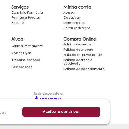
Serviços
Minha conta
Convênio Farmácia
Acessar
Farmácia Popular
Cadastrar
Encarte
Meus pedidos
Editar endereços
Ajuda
Compra Online
Política de preços
Sobre a Permanente
Política de entrega
Nossas Lojas
Polítitca de privacidade
Política de troca e
Trabalhe conosco
devolução
Fale conosco
Política de cancelamento
Rede associada a:
Aceitar e continuar
uas