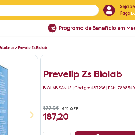
Seja b
Faça
L
Programa de Benefício em M
Estatinas
>
Prevelip Zs Biolab
Prevelip Zs Biolab
BIOLAB SANUS
| Código: 487236 | EAN: 78985
199,06
6% OFF
187,20