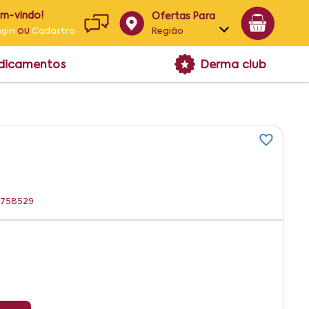
em-vindo!
Ofertas Para
ou
Região
ogin
Cadastro
Alagoas
edicamentos
Derma club
Bahia
Paraíba
Pernambuco
49758529