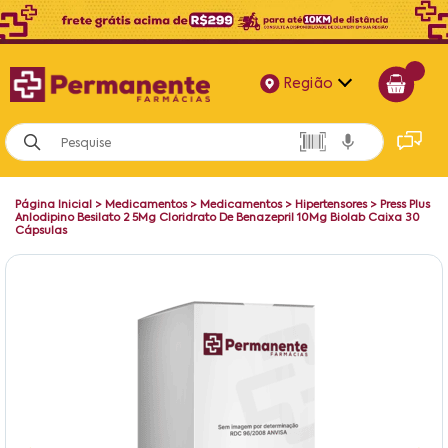
Região
Alagoas
Bahia
Página Inicial
>
Medicamentos
>
Medicamentos
>
Hipertensores
>
Press Plus
Paraíba
Anlodipino Besilato 2 5Mg Cloridrato De Benazepril 10Mg Biolab Caixa 30
Cápsulas
Pernambuco