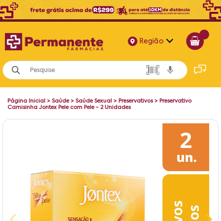
Região
Alagoas
Bahia
Página Inicial
>
Saúde
>
Saúde Sexual
>
Preservativos
>
Preservativo
Paraíba
Camisinha Jontex Pele com Pele - 2 Unidades
Pernambuco