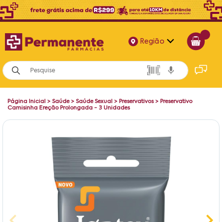
Região
Alagoas
Bahia
Página Inicial
>
Saúde
>
Saúde Sexual
>
Preservativos
>
Preservativo
Paraíba
Camisinha Ereção Prolongada - 3 Unidades
Pernambuco