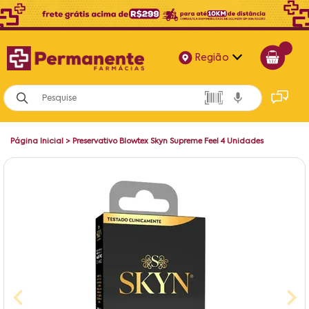
Região
Alagoas
Bahia
Página Inicial
>
Preservativo Blowtex Skyn Supreme Feel 4 Unidades
Paraíba
Pernambuco