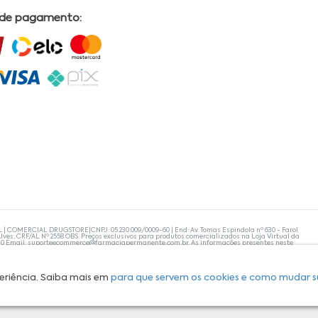
 de pagamento:
L | COMERCIAL DRUGSTORE|CNPJ: 05.230.009/0009-60 | End: Av. Tomas Espindola nº 630 - Farol
lves, CRF/AL Nº 2558 OBS: Preços exclusivos para produtos comercializados na Loja Virtual da
30 Email:
suporteecommerce@farmaciapermanente.com.br
. As informações presentes neste
 orientações de um profissional da área médica. Apenas o médico está capacitado para
s persistirem, um médico deve ser consultado. A Farmácia Permanente trabalha com as
 compras com tranquilidade. A privacidade e a segurança dos clientes são compromissos da
isponibilidade de produto em nosso estoque.
eriência. Saiba mais em
para que servem os cookies e como mudar s