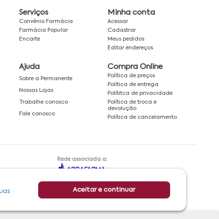
Serviços
Minha conta
Convênio Farmácia
Acessar
Farmácia Popular
Cadastrar
Encarte
Meus pedidos
Editar endereços
Ajuda
Compra Online
Política de preços
Sobre a Permanente
Política de entrega
Nossas Lojas
Polítitca de privacidade
Política de troca e
Trabalhe conosco
devolução
Fale conosco
Política de cancelamento
Rede associada a:
Aceitar e continuar
uas