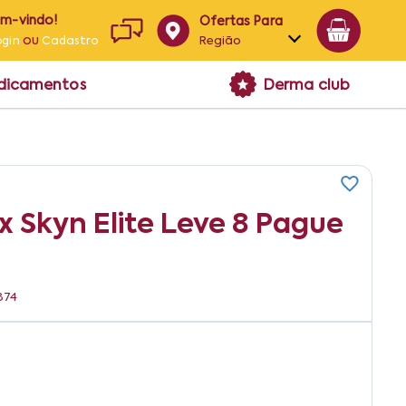
em-vindo!
Ofertas Para
ou
Região
ogin
Cadastro
Alagoas
edicamentos
Derma club
Bahia
Paraíba
Pernambuco
x Skyn Elite Leve 8 Pague
874