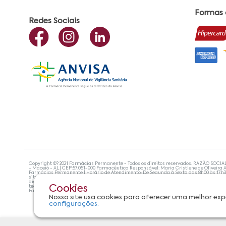
Formas
Redes Sociais
Copyright ©? 2021 Farmácias Permanente - Todos os direitos reservados. RAZÃO SOCIA
- Maceió - AL| CEP:57.051-000 Farmacêutica Responsável: Maria Cristiene de Oliveira A
Farmácias Permanente | Horário de Atendimento: De Segunda à Sexta das 8h00 às 17h
site não devem ser utilizadas para automedicação e, de forma alguma, substituem as
diagnosticar problemas de saúde e prescrever o tratamento adequado. Se os sintoma
tecnologias mais avançadas de proteção de dados, para que você possa realizar suas
Cookies
Farmácias Permanente. Todos os pedidos efetuados estão sujeitos à confirmação da d
Nosso site usa cookies para oferecer uma melhor exp
configurações.