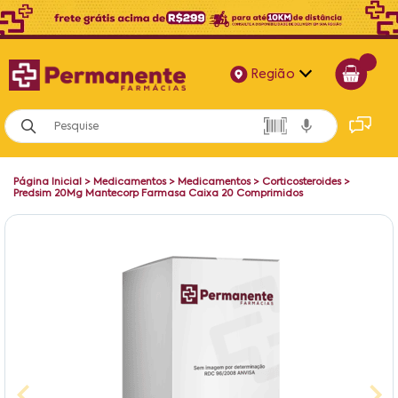
Região
Alagoas
Bahia
Página Inicial
>
Medicamentos
>
Medicamentos
>
Corticosteroides
>
Paraíba
Predsim 20Mg Mantecorp Farmasa Caixa 20 Comprimidos
Pernambuco