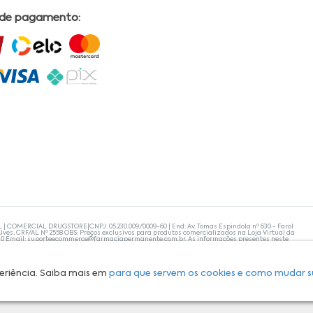
 de pagamento:
L | COMERCIAL DRUGSTORE|CNPJ: 05.230.009/0009-60 | End: Av. Tomas Espindola nº 630 - Farol
lves, CRF/AL Nº 2558 OBS: Preços exclusivos para produtos comercializados na Loja Virtual da
30 Email:
suporteecommerce@farmaciapermanente.com.br
. As informações presentes neste
 orientações de um profissional da área médica. Apenas o médico está capacitado para
s persistirem, um médico deve ser consultado. A Farmácia Permanente trabalha com as
 compras com tranquilidade. A privacidade e a segurança dos clientes são compromissos da
isponibilidade de produto em nosso estoque.
eriência. Saiba mais em
para que servem os cookies e como mudar s