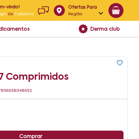
em-vindo!
Ofertas Para
ou
Região
ogin
Cadastro
Alagoas
edicamentos
Derma club
Bahia
Paraíba
Pernambuco
 7 Comprimidos
: 7896658048692
Comprar