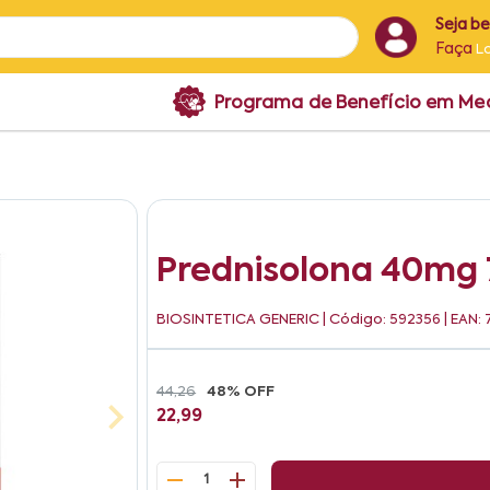
Seja b
Faça
L
Programa de Benefício em M
Prednisolona 40mg
BIOSINTETICA GENERIC
| Código: 592356 | EAN
44,26
48% OFF
22,99
1