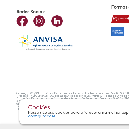
Formas
Redes Sociais
Copyright ©? 2021 Farmácias Permanente - Todos os direitos reservados. RAZÃO SOCIA
- Maceió - AL| CEP:57.051-000 Farmacêutica Responsável: Maria Cristiene de Oliveira A
Farmácias Permanente | Horário de Atendimento: De Segunda à Sexta das 8h00 às 17h
site não devem ser utilizadas para automedicação e, de forma alguma, substituem as
diagnosticar problemas de saúde e prescrever o tratamento adequado. Se os sintoma
tecnologias mais avançadas de proteção de dados, para que você possa realizar suas
Cookies
Farmácias Permanente. Todos os pedidos efetuados estão sujeitos à confirmação da d
Nosso site usa cookies para oferecer uma melhor exp
configurações.