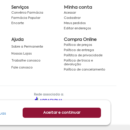
Serviços
Minha conta
Convênio Farmácia
Acessar
Farmácia Popular
Cadastrar
Encarte
Meus pedidos
Editar endereços
Ajuda
Compra Online
Política de preços
Sobre a Permanente
Política de entrega
Nossas Lojas
Polítitca de privacidade
Política de troca e
Trabalhe conosco
devolução
Fale conosco
Política de cancelamento
Rede associada a:
Aceitar e continuar
uas