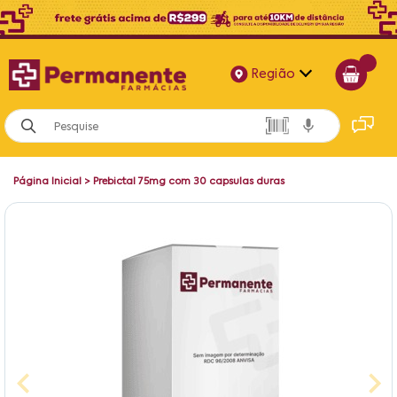
Região
Alagoas
Bahia
Página Inicial
>
Prebictal 75mg com 30 capsulas duras
Paraíba
Pernambuco