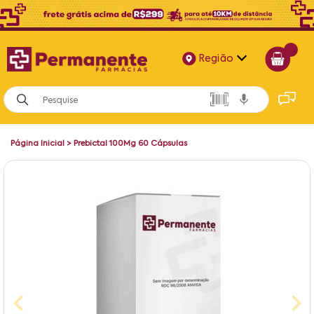
Região
Alagoas
Bahia
Página Inicial
>
Prebictal 100Mg 60 Cápsulas
Paraíba
Pernambuco