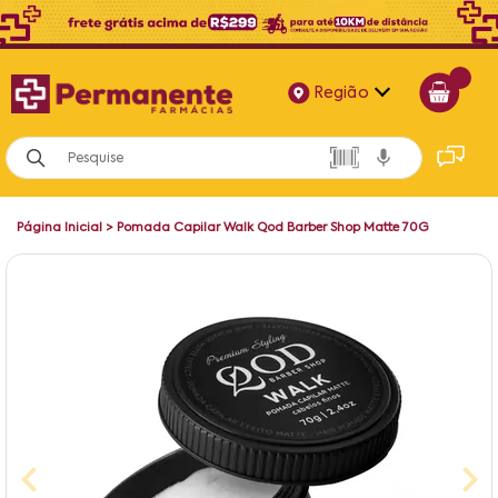
Região
Alagoas
Bahia
Página Inicial
>
Pomada Capilar Walk Qod Barber Shop Matte 70G
Paraíba
Pernambuco