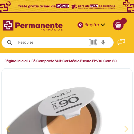
Região
Alagoas
Bahia
Página Inicial
>
Pó Compacto Vult Cor Médio Escuro FPS90 Com 6G
Paraíba
Pernambuco