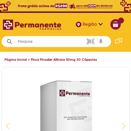
Região
Alagoas
Bahia
Página Inicial
>
Pinus Pinaster Althaia 50mg 30 Cápsulas
Paraíba
Pernambuco