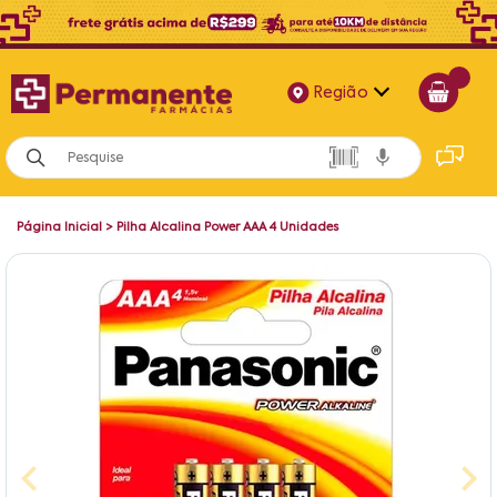
Região
Alagoas
Bahia
Página Inicial
>
Pilha Alcalina Power AAA 4 Unidades
Paraíba
Pernambuco