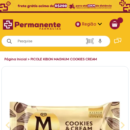
Região
Alagoas
Bahia
Página Inicial
>
PICOLE KIBON MAGNUM COOKIES CREAM
Paraíba
Pernambuco