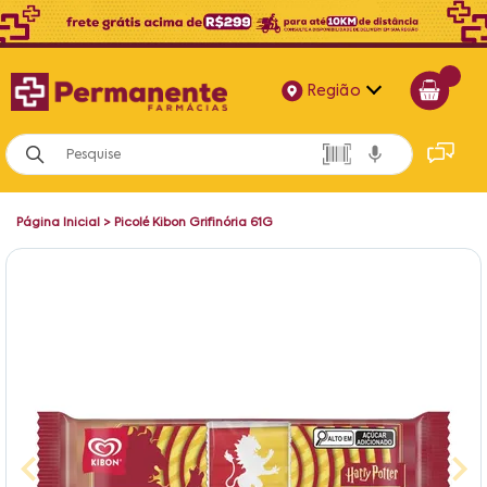
Região
Alagoas
Bahia
Página Inicial
>
Picolé Kibon Grifinória 61G
Paraíba
Pernambuco