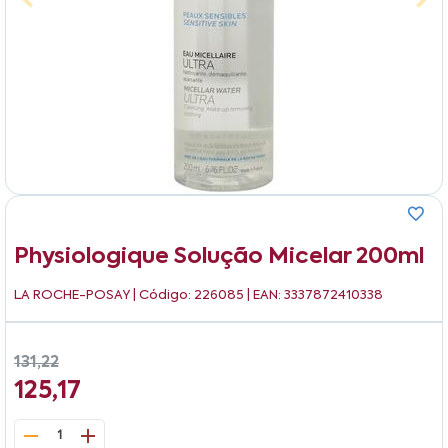
Physiologique Solução Micelar 200ml
LA ROCHE-POSAY
| Código: 226085 | EAN: 3337872410338
131,22
125,17
1