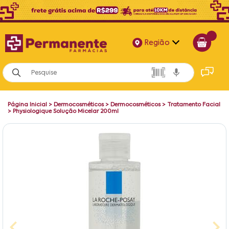
Região
Alagoas
Bahia
Página Inicial
>
Dermocosméticos
>
Dermocosméticos
>
Tratamento Facial
Paraíba
>
Physiologique Solução Micelar 200ml
Pernambuco