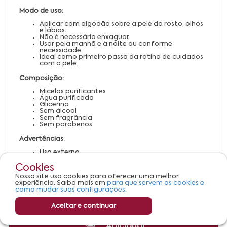
Modo de uso:
Aplicar com algodão sobre a pele do rosto, olhos
e lábios.
Não é necessário enxaguar.
Usar pela manhã e à noite ou conforme
necessidade.
Ideal como primeiro passo da rotina de cuidados
com a pele.
Composição:
Micelas purificantes
Água purificada
Glicerina
Sem álcool
Sem fragrância
Sem parabenos
Advertências:
Uso externo.
Manter fora do alcance de crianças.
Em caso de irritação, suspender o uso e procurar
Cookies
orientação médica.
Nosso site usa cookies para oferecer uma melhor
Armazenar em local fresco e ao abrigo da luz
experiência. Saiba mais em
para que servem os cookies e
solar direta.
como mudar suas configurações.
Aceitar e continuar
Adicionar