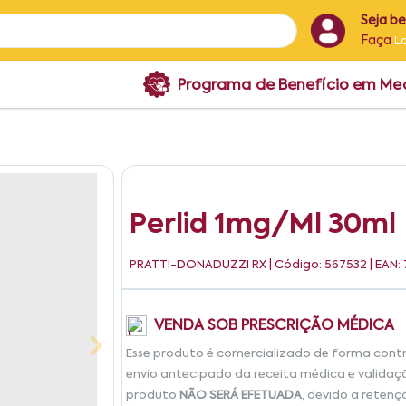
Seja b
Faça
L
Programa de Benefício em M
Perlid 1mg/ml 30ml
PRATTI-DONADUZZI RX
| Código: 567532 | EAN
VENDA SOB PRESCRIÇÃO MÉDICA
Esse produto é comercializado de forma cont
envio antecipado da receita médica e validaç
produto
NÃO SERÁ EFETUADA
, devido a retenç