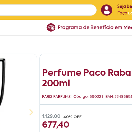
Seja b
Faça
L
Programa de Benefício em M
Perfume Paco Raban
200ml
PARIS PARFUMS
| Código: 590321 | EAN: 334966
1.129,00
40% OFF
677,40