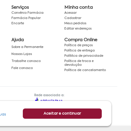
Serviços
Minha conta
Convênio Farmácia
Acessar
Farmácia Popular
Cadastrar
Encarte
Meus pedidos
Editar endereços
Ajuda
Compra Online
Política de preços
Sobre a Permanente
Política de entrega
Nossas Lojas
Polítitca de privacidade
Política de troca e
Trabalhe conosco
devolução
Fale conosco
Política de cancelamento
Rede associada a:
Aceitar e continuar
uas