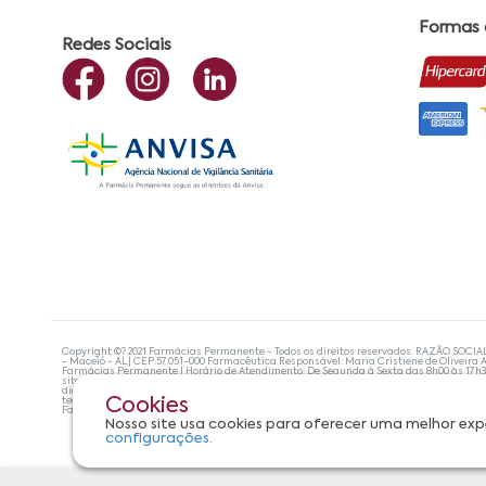
Formas
Redes Sociais
Copyright ©? 2021 Farmácias Permanente - Todos os direitos reservados. RAZÃO SOCIA
- Maceió - AL| CEP:57.051-000 Farmacêutica Responsável: Maria Cristiene de Oliveira A
Farmácias Permanente | Horário de Atendimento: De Segunda à Sexta das 8h00 às 17h
site não devem ser utilizadas para automedicação e, de forma alguma, substituem as
diagnosticar problemas de saúde e prescrever o tratamento adequado. Se os sintoma
tecnologias mais avançadas de proteção de dados, para que você possa realizar suas
Cookies
Farmácias Permanente. Todos os pedidos efetuados estão sujeitos à confirmação da d
Nosso site usa cookies para oferecer uma melhor exp
configurações.