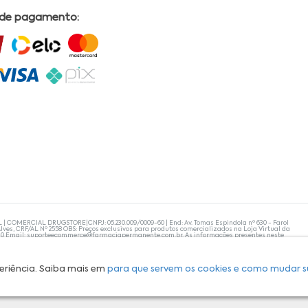
 de pagamento:
L | COMERCIAL DRUGSTORE|CNPJ: 05.230.009/0009-60 | End: Av. Tomas Espindola nº 630 - Farol
lves, CRF/AL Nº 2558 OBS: Preços exclusivos para produtos comercializados na Loja Virtual da
30 Email:
suporteecommerce@farmaciapermanente.com.br
. As informações presentes neste
 orientações de um profissional da área médica. Apenas o médico está capacitado para
s persistirem, um médico deve ser consultado. A Farmácia Permanente trabalha com as
 compras com tranquilidade. A privacidade e a segurança dos clientes são compromissos da
isponibilidade de produto em nosso estoque.
eriência. Saiba mais em
para que servem os cookies e como mudar s