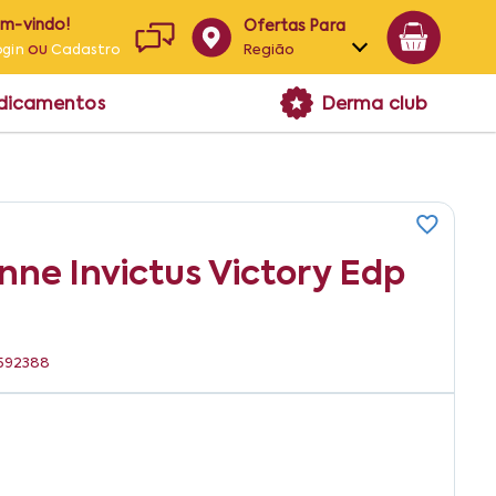
em-vindo!
Ofertas Para
ou
Região
ogin
Cadastro
Alagoas
edicamentos
Derma club
Bahia
Paraíba
Pernambuco
ne Invictus Victory Edp
8592388