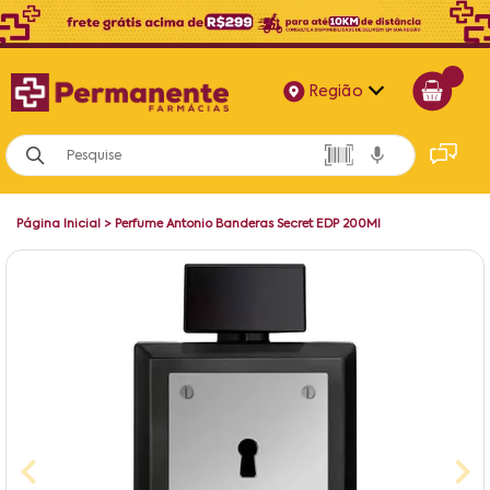
Região
Alagoas
Bahia
Página Inicial
>
Perfume Antonio Banderas Secret EDP 200Ml
Paraíba
Pernambuco