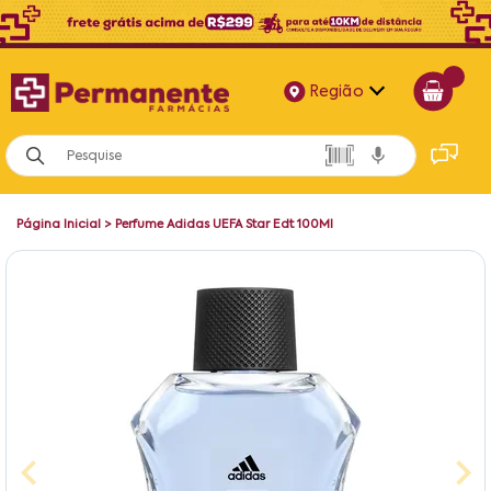
Região
Alagoas
Bahia
Página Inicial
>
Perfume Adidas UEFA Star Edt 100Ml
Paraíba
Pernambuco