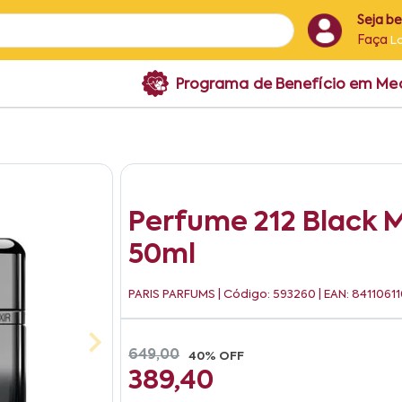
Seja b
Faça
L
Programa de Benefício em M
Perfume 212 Black M
50ml
PARIS PARFUMS
| Código: 593260 | EAN: 841106
649,00
40% OFF
389,40