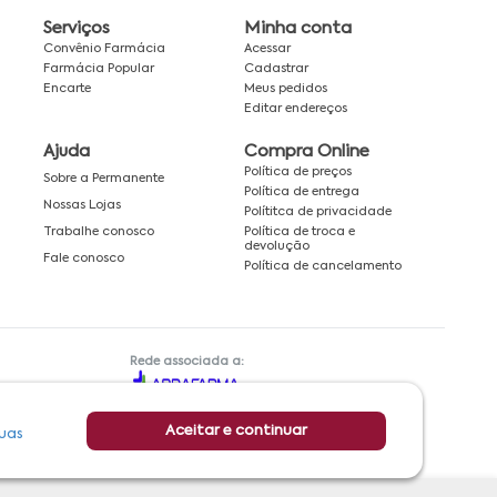
Serviços
Minha conta
Convênio Farmácia
Acessar
Farmácia Popular
Cadastrar
Encarte
Meus pedidos
Editar endereços
Ajuda
Compra Online
Política de preços
Sobre a Permanente
Política de entrega
Nossas Lojas
Polítitca de privacidade
Política de troca e
Trabalhe conosco
devolução
Fale conosco
Política de cancelamento
Rede associada a:
Aceitar e continuar
uas