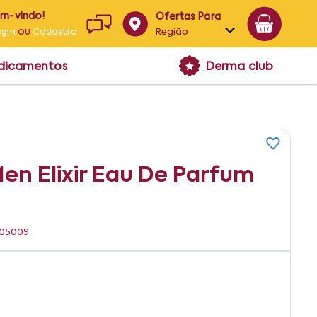
em-vindo!
Ofertas Para
ou
Região
ogin
Cadastro
Alagoas
edicamentos
Derma club
Bahia
Paraíba
Pernambuco
en Elixir Eau De Parfum
1105009