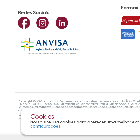
Formas
Redes Sociais
Copyright ©? 2021 Farmácias Permanente - Todos os direitos reservados. RAZÃO SOCIA
- Maceió - AL| CEP:57.051-000 Farmacêutica Responsável: Maria Cristiene de Oliveira A
Farmácias Permanente | Horário de Atendimento: De Segunda à Sexta das 8h00 às 17h
site não devem ser utilizadas para automedicação e, de forma alguma, substituem as
diagnosticar problemas de saúde e prescrever o tratamento adequado. Se os sintoma
tecnologias mais avançadas de proteção de dados, para que você possa realizar suas
Cookies
Farmácias Permanente. Todos os pedidos efetuados estão sujeitos à confirmação da d
Nosso site usa cookies para oferecer uma melhor exp
configurações.