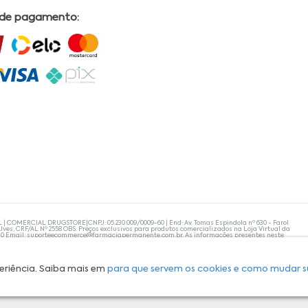
 de pagamento:
L | COMERCIAL DRUGSTORE|CNPJ: 05.230.009/0009-60 | End: Av. Tomas Espindola nº 630 - Farol
lves, CRF/AL Nº 2558 OBS: Preços exclusivos para produtos comercializados na Loja Virtual da
30 Email:
suporteecommerce@farmaciapermanente.com.br
. As informações presentes neste
 orientações de um profissional da área médica. Apenas o médico está capacitado para
s persistirem, um médico deve ser consultado. A Farmácia Permanente trabalha com as
 compras com tranquilidade. A privacidade e a segurança dos clientes são compromissos da
isponibilidade de produto em nosso estoque.
eriência. Saiba mais em
para que servem os cookies e como mudar s