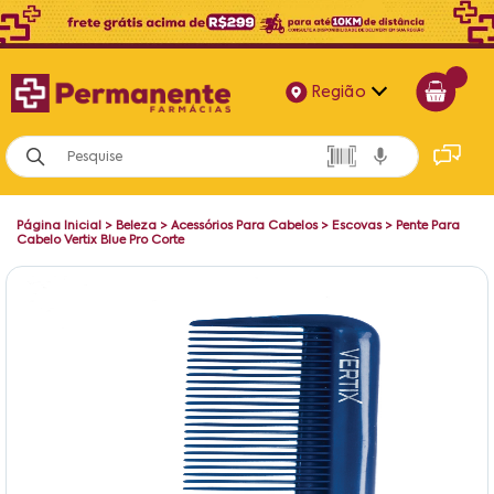
Região
Alagoas
Bahia
Página Inicial
>
Beleza
>
Acessórios Para Cabelos
>
Escovas
>
Pente Para
Paraíba
Cabelo Vertix Blue Pro Corte
Pernambuco