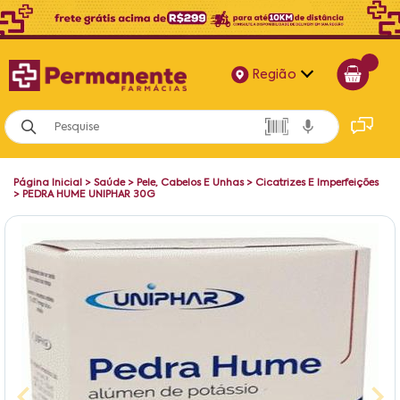
Região
Alagoas
Bahia
Página Inicial
>
Saúde
>
Pele, Cabelos E Unhas
>
Cicatrizes E Imperfeições
Paraíba
>
PEDRA HUME UNIPHAR 30G
Pernambuco