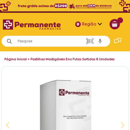
Região
Alagoas
Bahia
Página Inicial
>
Pastilhas Mastigáveis Eno Futas Sortidas 8 Unidades
Paraíba
Pernambuco