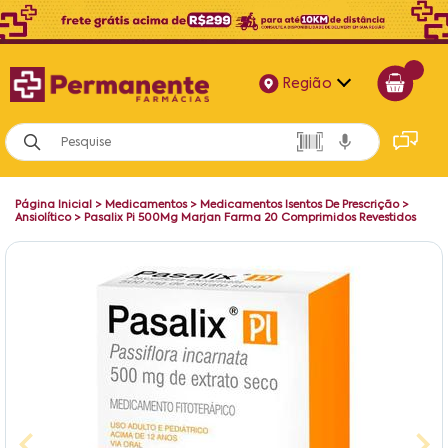
Região
Alagoas
Bahia
Página Inicial
>
Medicamentos
>
Medicamentos Isentos De Prescrição
>
Paraíba
Ansiolítico
>
Pasalix Pi 500Mg Marjan Farma 20 Comprimidos Revestidos
Pernambuco