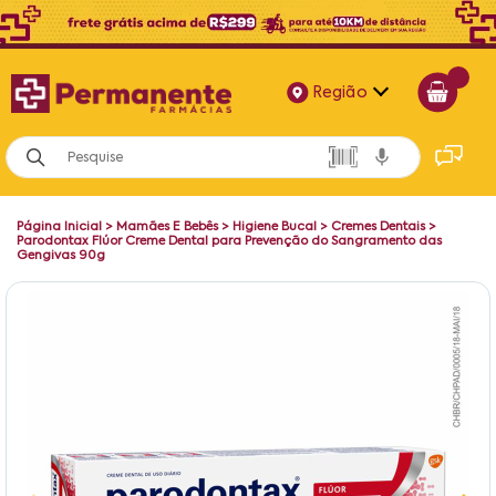
Região
Alagoas
Bahia
Página Inicial
>
Mamães E Bebês
>
Higiene Bucal
>
Cremes Dentais
>
Paraíba
Parodontax Flúor Creme Dental para Prevenção do Sangramento das
Gengivas 90g
Pernambuco