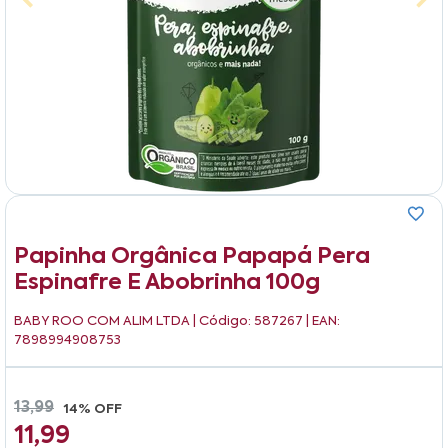
Papinha Orgânica Papapá Pera
Espinafre E Abobrinha 100g
BABY ROO COM ALIM LTDA
| Código: 587267 | EAN:
7898994908753
13,99
14% OFF
11,99