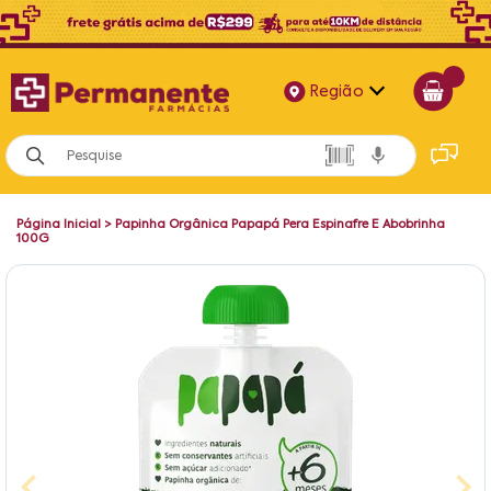
Região
Alagoas
Bahia
Página Inicial
>
Papinha Orgânica Papapá Pera Espinafre E Abobrinha
Paraíba
100G
Pernambuco