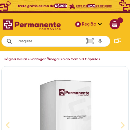
Região
Alagoas
Bahia
Página Inicial
>
Pantogar Ômega Biolab Com 90 Cápsulas
Paraíba
Pernambuco