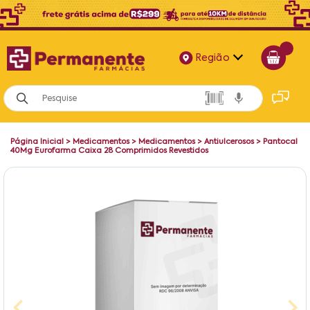
Região
Alagoas
Bahia
Página Inicial
>
Medicamentos
>
Medicamentos
>
Antiulcerosos
>
Pantocal
Paraíba
40Mg Eurofarma Caixa 28 Comprimidos Revestidos
Pernambuco