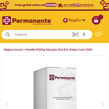
Região
Alagoas
Bahia
Página Inicial
>
Pamfer 100Mg Solução Oral Em Gotas Com 30Ml
Paraíba
Pernambuco