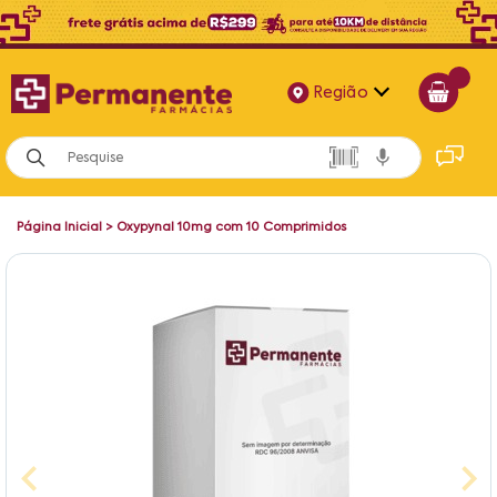
Região
Alagoas
Bahia
Página Inicial
>
Oxypynal 10mg com 10 Comprimidos
Paraíba
Pernambuco