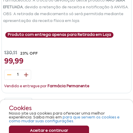
farmacêutico. A troca ou devolução deste produto
NÃO SERÁ
EFETUADA
, devido a retenção de receita e notificação à ANVISA.
OBS: A retirada de medicamento só será permitida mediante
apresentação da receita física em loja.
Produto com entrega apenas para Retirada em Loja
130,11
23% OFF
99,99
1
Vendido e entregue por
Farmácia Permanente
Detalhes
Avaliações
Cookies
Nosso site usa cookies para oferecer uma melhor
Produto não apresenta descrição.
experiência. Saiba mais em
para que servem os cookies e
como mudar suas configurações.
Aceitar e continuar