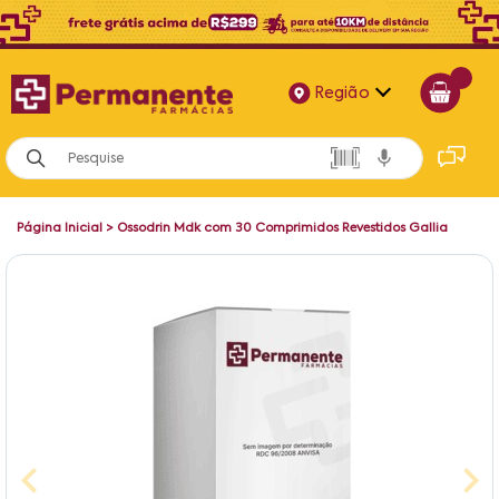
Região
Alagoas
Bahia
Página Inicial
>
Ossodrin Mdk com 30 Comprimidos Revestidos Gallia
Paraíba
Pernambuco