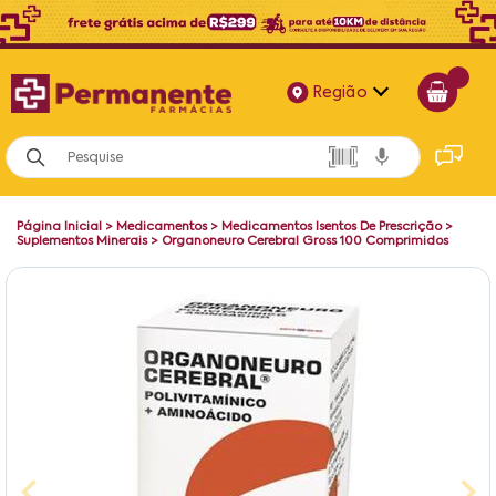
Região
Alagoas
Bahia
Página Inicial
>
Medicamentos
>
Medicamentos Isentos De Prescrição
>
Paraíba
Suplementos Minerais
>
Organoneuro Cerebral Gross 100 Comprimidos
Pernambuco