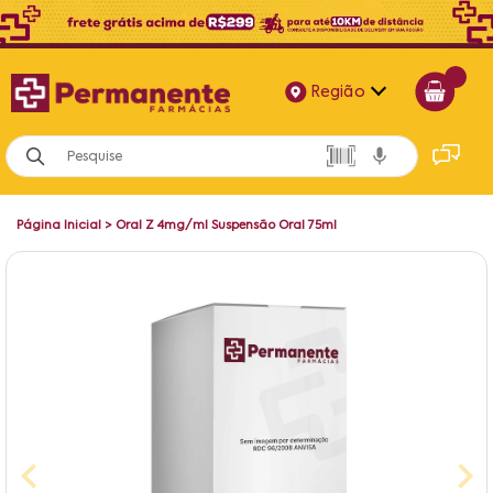
Região
Alagoas
Bahia
Página Inicial
>
Oral Z 4mg/ml Suspensão Oral 75ml
Paraíba
Pernambuco