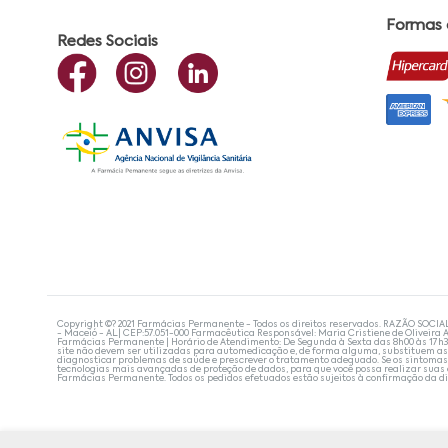
Formas
Redes Sociais
Copyright ©? 2021 Farmácias Permanente - Todos os direitos reservados. RAZÃO SOCIA
- Maceió - AL| CEP:57.051-000 Farmacêutica Responsável: Maria Cristiene de Oliveira A
Farmácias Permanente | Horário de Atendimento: De Segunda à Sexta das 8h00 às 17h
site não devem ser utilizadas para automedicação e, de forma alguma, substituem as
diagnosticar problemas de saúde e prescrever o tratamento adequado. Se os sintoma
tecnologias mais avançadas de proteção de dados, para que você possa realizar suas
Farmácias Permanente. Todos os pedidos efetuados estão sujeitos à confirmação da d