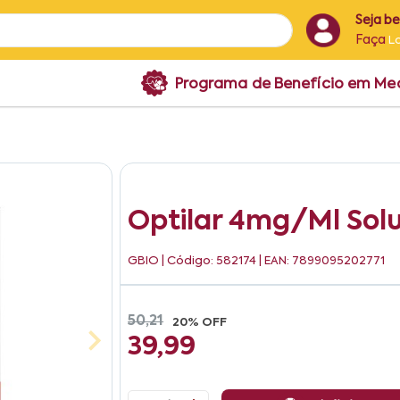
Seja b
Faça
L
Programa de Benefício em M
Optilar 4mg/ml Sol
GBIO
| Código: 582174 | EAN: 7899095202771
50,21
20% OFF
39,99