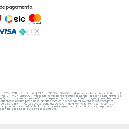
 de pagamento:
L | COMERCIAL DRUGSTORE|CNPJ: 05.230.009/0009-60 | End: Av. Tomas Espindola nº 630 - Farol
lves, CRF/AL Nº 2558 OBS: Preços exclusivos para produtos comercializados na Loja Virtual da
30 Email:
suporteecommerce@farmaciapermanente.com.br
. As informações presentes neste
 orientações de um profissional da área médica. Apenas o médico está capacitado para
s persistirem, um médico deve ser consultado. A Farmácia Permanente trabalha com as
 compras com tranquilidade. A privacidade e a segurança dos clientes são compromissos da
isponibilidade de produto em nosso estoque.