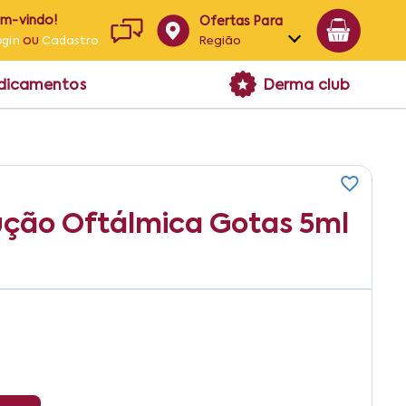
em-vindo!
Ofertas Para
ou
Região
ogin
Cadastro
Alagoas
edicamentos
Derma club
Bahia
Paraíba
Pernambuco
ução Oftálmica Gotas 5ml